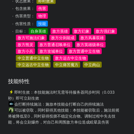
状态效果：
即时效果
包含效果：
伤害
伤害类型：
物理
伤害性质：
技能
目标：
自身英雄
敌方英雄
敌方幻象
敌方强幻象
敌方可施法幻象
敌方分则能成
敌方风暴双雄
敌方熊灵
敌方普通召唤单位
敌方英雄级单位
敌方小兵
敌方攻城单位
敌方普通中立生物
中立普通中立生物
敌方远古中立生物
中立远古中立生物
中立痛苦魔方
中立肉山
技能特性
即时生效
：本技能施法时无需等待服务器同步时间（0.033
秒）即可立刻生效
会打断持续施法
：施放本技能会打断自己的持续施法
可以被窃取，同时获得其他技能
：本技能被窃取后，施法前摇
将被降低至0，同时获得投掷不稳定化合物。调制过程中失去技
能，将会立刻爆炸，对自己和周围敌方单位造成眩晕及伤害