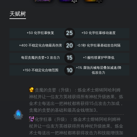
天赋树
25
+50 化学狂暴恢复
+50 化学狂暴移动速度
20
+400 不稳定化合物最高伤害
-0.1秒 化学狂暴基础攻击间隔
15
每层贪魔的贪婪+3 攻击力
+1 酸性喷雾护甲降低
+1% 腐蚀兵械每层叠加减速/降
10
+150 不稳定化合物范围
低攻击力
贪魔的贪婪（升级）：
炼金术士熔铸阿哈利姆
神杖并让一位友方英雄获得所有神杖升级效果。炼
金术士每送出一把神杖都将获得15点攻击力加成，
贪魔的贪婪的基础和最高金钱增加3。
化学狂暴（升级）：
炼金术士熔铸阿哈利姆神
杖并让一位友方英雄获得所有神杖升级效果。炼金
术士每送出一把神杖都将获得攻击力和技能增强加