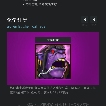
攻击伤害/原始技能生效
R
R
化学狂暴
默认
传统
alchemist_chemical_rage
终极技能
炼金术士诱发他的食人魔同伴进入化学狂暴，降低攻击间隔，提
高移动速度和生命恢复。驱散类型：弱驱散
炼金术士熔铸阿哈利姆神杖并让一位友方英雄