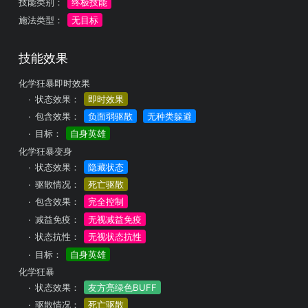
技能类别：
终极技能
施法类型：
无目标
技能效果
化学狂暴即时效果
状态效果：
即时效果
包含效果：
负面弱驱散
无种类躲避
目标：
自身英雄
化学狂暴变身
状态效果：
隐藏状态
驱散情况：
死亡驱散
包含效果：
完全控制
减益免疫：
无视减益免疫
状态抗性：
无视状态抗性
目标：
自身英雄
化学狂暴
状态效果：
友方亮绿色BUFF
驱散情况：
死亡驱散