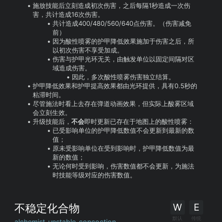
施放技能后立刻造成初次伤害，之后每隔1秒造成一次伤
害，共计造成16次伤害。
共计造成400/480/560/640点伤害。（伤害减免
前）
因为酸性喷雾的护甲降低效果施加于伤害之后，所
以初次伤害不享受加成。
伤害与护甲光环无关，由触发单位以固定间隔对区
域造成伤害。
因此，多次酸性喷雾伤害独立结算。
护甲降低效果和护甲提高效果都由光环提供，具有0.5秒的
粘滞时间。
尽管施法时看上去存在弹道动画效果，但实际上酸雾区域
会立刻生效。
升级技能后，
不会
即时更新已存在于地图上的酸性喷雾：
已受影响单位的护甲降低数值不会更新到最新的数
值；
原未受影响单位在受到影响时，护甲降低数值为最
新的数值；
无论何时受到影响，伤害数值都不会更新，为施法
时技能等级对应的伤害数值。
W
E
不稳定化合物
默认
传统
alchemist_unstable_concoction