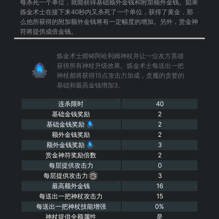
每杀死一个单位，就能获得基础额外金钱和附加额外金钱。如果
炼金术士在接下来40秒内又杀死了一个单位，获得了黄金，那
么他所获得的附加额外金钱将有一定幅度的增加。另外，赏金神
符将提供成倍金钱。
炼金术士熔铸阿哈利姆神杖并让一位友方英雄
获得所有神杖升级效果。炼金术士每送出一把
神杖都将获得15点攻击力加成，贪魔的贪婪的
基础和最高金钱增加3。
连杀限时
40
基础金钱奖励
2
基础金钱奖励
2
额外金钱奖励
2
额外金钱奖励
3
赏金神符奖励倍数
2
每层提供攻击力
0
每层提供攻击力
3
最高额外金钱
16
每送出一把神杖攻击力
15
每送出一把神杖技能增强
0%
神杖提供全额属性
是