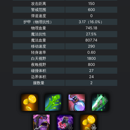
攻击距离
150
警戒范围
600
弹道速度
0
护甲（物理抗性）
3.17（16.0%）
物理血量
745.18
魔法抗性
27.5%
魔法血量
807.74
移动速度
290
转身速率
0.60
白天视野
1800
夜晚视野
800
碰撞体积
27
边界体积
24
腿数量
2