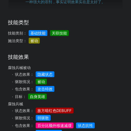
一种强大的溶剂，事实证明效果实在是太好了。
技能类型
技能类别：
基础技能
关联技能
施法类型：
被动
技能效果
腐蚀兵械被动
状态效果：
隐藏状态
驱散情况：
被动
包含效果：
攻击特效
目标：
自身英雄
腐蚀兵械
状态效果：
敌方暗红色DEBUFF
驱散情况：
弱驱散
包含效果：
百分比额外移速减缓
状态抗性