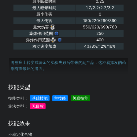
最小眩晕时间
0.25
最大眩晕时间
1.7/2.2/2.7/3.2
最小伤害
0
最大伤害
150/220/290/360
最大伤害
550/620/690/760
爆炸作用范围
250
爆炸作用范围
400
移动速度加成
4%/8%/12%/16%
将整座山转变成黄金的实验失败后带来的副产品，这种易挥发的药
剂有着破坏的潜力。
技能类型
技能类别：
基础技能
主技能
关联技能
施法类型：
无目标
技能效果
不稳定化合物