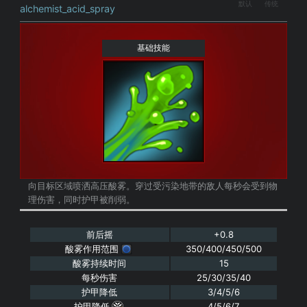
默认
传统
alchemist_acid_spray
基础技能
向目标区域喷洒高压酸雾。穿过受污染地带的敌人每秒会受到物
理伤害，同时护甲被削弱。
前后摇
+0.8
酸雾作用范围
350/400/450/500
酸雾持续时间
15
每秒伤害
25/30/35/40
护甲降低
3/4/5/6
护甲降低
4/5/6/7