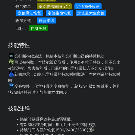
包含效果：
基础攻击间隔设定
定值额外移速
定值魔法恢复
定值生命恢复
定值最大生命值
叠加方式：
刷新接续
目标：
自身英雄
技能特性
会打断持续施法
：施放本技能会打断自己的持续施法
可以被窃取
：本技能被窃取后，使用会有粒子特效，但不会改
变近远程。失去技能后，已获得的化学狂暴状态不会立刻消失
幻象继承
：幻象化学狂暴的持续时间取决于本体剩余的持续时
间
变身技能
：化学狂暴为变身技能，该状态可被幻象继承，并且
状态剩余持续时间与英雄本体同步
技能注释
施放时躲避弹道并施加弱驱散。
有0.35秒变身时间，期间处于完全控制状态。
持续时间内额外恢复1500/2400/3300(