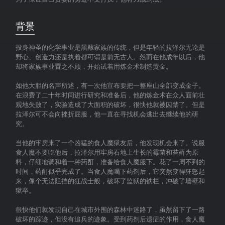
背景
投身神圣的化学事业是黑酿家族的传统，但是年轻的拉泽尔无论是
野心、创造力还是执着都可谓是前无古人。然而在他成年以后，他
却将家族事业置之不顾，开始试着用炼金术制造黄金。
如他大胆的名声所述，有一次他宣布要把一整座山全部变成金子。
在浪费了二十年时间进行研究和准备后，他的炼金术在众人面前壮
观地失败了，实验造成了大面积的破坏，很快他就被囚禁了。但是
拉泽尔可不会向挫折屈服，他一直在寻找机会逃出去继续他的研
究。
当他的牢房来了一个凶猛的食人魔狱友后，他发现机会来了。说服
食人魔不要吃他后，拉泽尔用牢房石地上生长的霉菌和苔藓为原
料，仔细地调和着一种药酊，准备给食人魔服下。花了一周不到的
时间，药酊似乎完成了。当食人魔喝下药剂后，它突然变得狂怒起
来，像个无法阻挡的狂战士般，破坏了监狱的铁栏，冲破了墙壁和
狱卒。
很快他们就发现自己在城市外围的森林中迷路了，虽然留下了一路
破坏的踪迹，但没有追兵的迹象。受到药剂后遗症的作用，食人魔