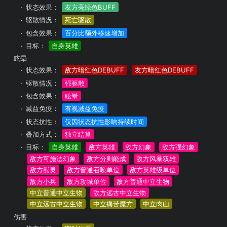
状态效果：
友方亮绿色BUFF
驱散情况：
死亡驱散
包含效果：
百分比额外移速增加
目标：
自身英雄
眩晕
状态效果：
敌方暗红色DEBUFF
友方暗红色DEBUFF
驱散情况：
强驱散
包含效果：
眩晕
减益免疫：
有视减益免疫
状态抗性：
仅因状态抗性影响持续时间
叠加方式：
独立结算
目标：
自身英雄
敌方英雄
敌方幻象
敌方强幻象
敌方可施法幻象
敌方分则能成
敌方风暴双雄
敌方熊灵
敌方普通召唤单位
敌方英雄级单位
敌方小兵
敌方攻城单位
敌方普通中立生物
中立普通中立生物
敌方远古中立生物
中立远古中立生物
中立痛苦魔方
中立肉山
伤害