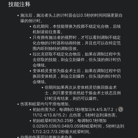
技能注释
施法后，施法者头上的计时器会以0.5秒的时间间隔更新自
爆的倒计时。
在此期间，本技能替换为投掷不稳定化合物，后续
机制请前往查看。
只有拥有施法者的视野时，才可以看到调制不稳定
化合物的计时器和动画特效，并且也可以在特定范
围内听到独特的调制音效。
拉比克窃取不稳定化合物后，如果在调制过程中失
去窃取的技能，则会立刻爆炸，但头顶的倒计时仍
会继续。
变体精灵变形为炼金术士后，如果在调制过程中切
换回变体精灵，则会立刻爆炸，但头顶的倒计时仍
会继续。
但期间如果再次从变体精灵切换回炼金术
士，则只要变形依然处于炼金术士状态且倒
计时没有结束，则仍可以爆炸。
伤害和眩晕均匀平滑地增加。
初始伤害为0，每调制0.1秒增加3/4.4/5.8/7.2（
11/12.4/13.8/15.2）点伤害，5秒时达到满伤害。
初始眩晕时间为0.25秒，每调制0.1秒增加
0.029/0.039/0.049/0.059秒眩晕时间，5秒时达到
1.7/2.2/2.7/3.2秒最大眩晕时间。
自爆的伤害可以使施法者自杀。