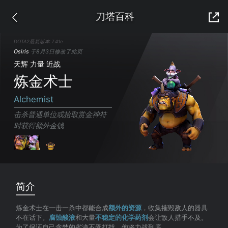
刀塔百科
DOTA2最新版本 7.41e
Osiris
于8月3日修改了此页
天辉 力量 近战
炼金术士
Alchemist
击杀普通单位或拾取赏金神符
时获得额外金钱
简介
炼金术士在一击一杀中都能合成
额外的资源
，收集摧毁敌人的器具
不在话下。
腐蚀酸液
和大量
不稳定的化学药剂
会让敌人措手不及。
为了保证自己贪婪的劣迹不受打扰，他将力战到底。