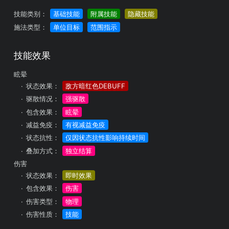
技能类别：
基础技能
附属技能
隐藏技能
施法类型：
单位目标
范围指示
技能效果
眩晕
状态效果：
敌方暗红色DEBUFF
驱散情况：
强驱散
包含效果：
眩晕
减益免疫：
有视减益免疫
状态抗性：
仅因状态抗性影响持续时间
叠加方式：
独立结算
伤害
状态效果：
即时效果
包含效果：
伤害
伤害类型：
物理
伤害性质：
技能