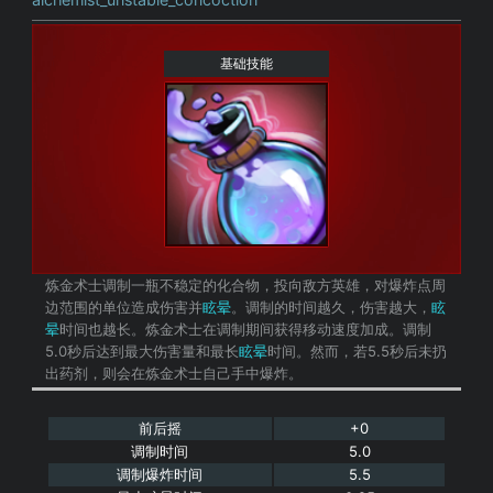
基础技能
炼金术士调制一瓶不稳定的化合物，投向敌方英雄，对爆炸点周
边范围的单位造成伤害并
眩晕
。调制的时间越久，伤害越大，
眩
晕
时间也越长。炼金术士在调制期间获得移动速度加成。调制
5.0秒后达到最大伤害量和最长
眩晕
时间。然而，若5.5秒后未扔
出药剂，则会在炼金术士自己手中爆炸。
前后摇
+0
调制时间
5.0
调制爆炸时间
5.5