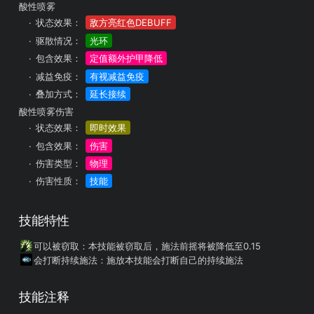
酸性喷雾
状态效果：
敌方亮红色DEBUFF
驱散情况：
光环
包含效果：
定值额外护甲降低
减益免疫：
有视减益免疫
叠加方式：
延长接续
酸性喷雾伤害
状态效果：
即时效果
包含效果：
伤害
伤害类型：
物理
伤害性质：
技能
技能特性
可以被窃取
：本技能被窃取后，施法前摇将被降低至0.15
会打断持续施法
：施放本技能会打断自己的持续施法
技能注释